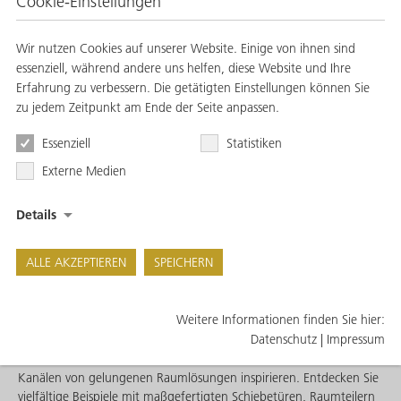
Cookie-Einstellungen
Wir nutzen Cookies auf unserer Website. Einige von ihnen sind
Lichtdurchflutete Raum-in-Raum-Situationen
essenziell, während andere uns helfen, diese Website und Ihre
Erfahrung zu verbessern. Die getätigten Einstellungen können Sie
Altbausanierung bedeutet nicht zwangsläufig, dass Sie auf
zu jedem Zeitpunkt am Ende der Seite anpassen.
moderne Wohnkonzepte verzichten müssen. Unsere
Glasschiebetüren schaffen lichtdurchflutete Raum-in-Raum-
Essenziell
Statistiken
Situationen, die den Charme des Altbaus bewahren und
zeitgemäßen Wohnstil ermöglichen.
Externe Medien
Unser Schrankkonfigurator ermöglicht es Ihnen, Ihre
Details
maßgefertigten Schiebetüren und Schranksysteme nach Ihren
Vorstellungen zu gestalten. Sie wählen Materialien, Farben und
Details – und wir fertigen Ihr individuelles Möbelstück passgenau
ALLE AKZEPTIEREN
SPEICHERN
für Ihren Altbauraum.
Weitere Informationen finden Sie hier:
Inspiration für Ihre Altbausanierung
Datenschutz
|
Impressum
Lassen Sie sich auf unserer Webseite oder in unseren Social Media
Kanälen von gelungenen Raumlösungen inspirieren. Entdecken Sie
vielfältige Beispiele mit maßgefertigten Schiebetüren, Raumteilern