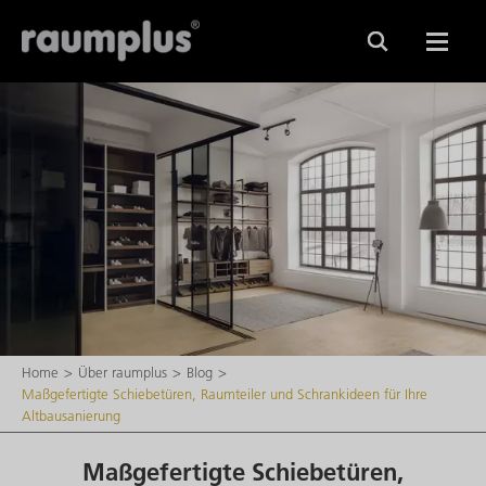
Home
Über raumplus
Blog
Maßgefertigte Schiebetüren, Raumteiler und Schrankideen für Ihre
Altbausanierung
Maßgefertigte Schiebetüren,