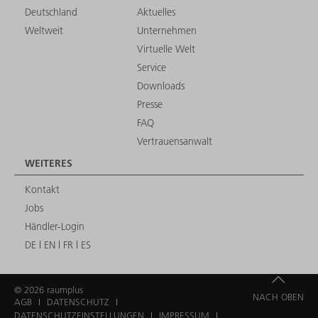
Deutschland
Aktuelles
Weltweit
Unternehmen
Virtuelle Welt
Service
Downloads
Presse
FAQ
Vertrauensanwalt
WEITERES
Kontakt
Jobs
Händler-Login
DE
EN
FR
ES
© 2026 raumplus
NACH OBEN
AGB
DATENSCHUTZ
DATENSCHUTZEINSTELLUNGEN
IMPRESSUM