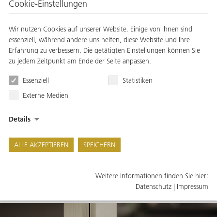
Cookie-Einstellungen
Wir nutzen Cookies auf unserer Website. Einige von ihnen sind
essenziell, während andere uns helfen, diese Website und Ihre
Erfahrung zu verbessern. Die getätigten Einstellungen können Sie
zu jedem Zeitpunkt am Ende der Seite anpassen.
Essenziell
Statistiken
Bei »Facet« ist der Name Konzept. Der Berliner
Externe Medien
Möbeldesigner
Michael Hilgers hat sich für seinen Entwurf von den
Details
geschliffenen Facetten eines Edelsteins inspirieren
lassen.
ALLE AKZEPTIEREN
SPEICHERN
WEITERE INFOS
Weitere Informationen finden Sie hier:
Datenschutz
|
Impressum